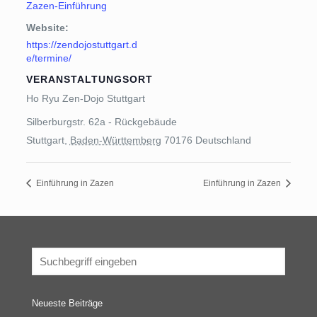
Zazen-Einführung
Website:
https://zendojostuttgart.d
e/termine/
VERANSTALTUNGSORT
Ho Ryu Zen-Dojo Stuttgart
Silberburgstr. 62a - Rückgebäude
Stuttgart
,
Baden-Württemberg
70176
Deutschland
Einführung in Zazen
Einführung in Zazen
Neueste Beiträge