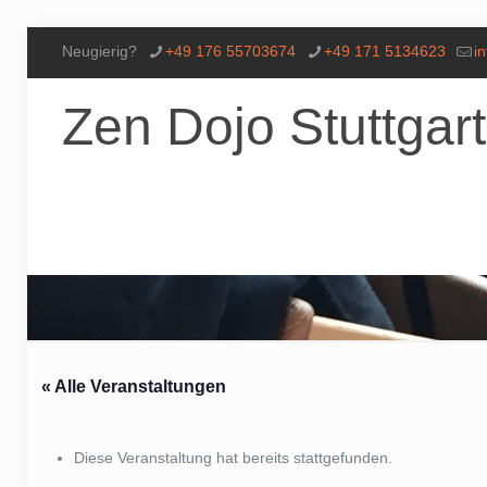
Neugierig?
+49 176 55703674
+49 171 5134623
i
Zen Dojo Stuttgart
« Alle Veranstaltungen
Diese Veranstaltung hat bereits stattgefunden.