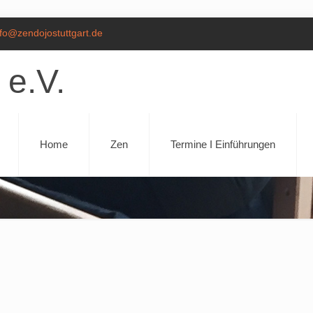
nfo@zendojostuttgart.de
 e.V.
Home
Zen
Termine I Einführungen