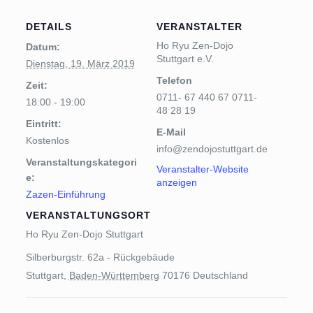
DETAILS
VERANSTALTER
Ho Ryu Zen-Dojo
Datum:
Stuttgart e.V.
Dienstag, 19. März 2019
Telefon
Zeit:
0711- 67 440 67 0711-
18:00 - 19:00
48 28 19
Eintritt:
E-Mail
Kostenlos
info@zendojostuttgart.de
Veranstaltungskategori
Veranstalter-Website
e:
anzeigen
Zazen-Einführung
VERANSTALTUNGSORT
Ho Ryu Zen-Dojo Stuttgart
Silberburgstr. 62a - Rückgebäude
Stuttgart
,
Baden-Württemberg
70176
Deutschland