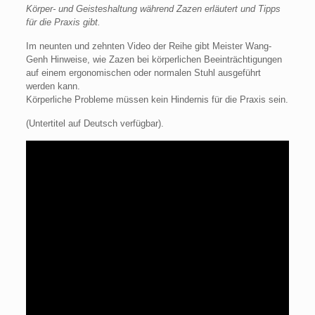
Körper- und Geisteshaltung während Zazen erläutert und Tipps
für die Praxis gibt.
Im neunten und zehnten Video der Reihe gibt Meister Wang-
Genh Hinweise, wie Zazen bei körperlichen Beeinträchtigungen
auf einem ergonomischen oder normalen Stuhl ausgeführt
werden kann.
Körperliche Probleme müssen kein Hindernis für die Praxis sein.
(Untertitel auf Deutsch verfügbar).