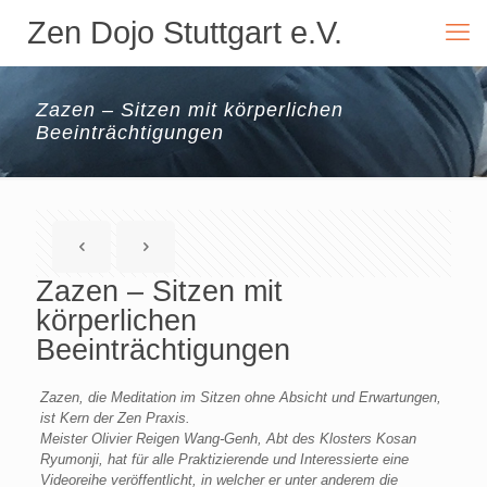
Zen Dojo Stuttgart e.V.
Zazen – Sitzen mit körperlichen
Beeinträchtigungen
Zazen – Sitzen mit
körperlichen
Beeinträchtigungen
Zazen, die Meditation im Sitzen ohne Absicht und Erwartungen,
ist Kern der Zen Praxis.
Meister Olivier Reigen Wang-Genh, Abt des Klosters Kosan
Ryumonji, hat für alle Praktizierende und Interessierte eine
Videoreihe veröffentlicht, in welcher er unter anderem die