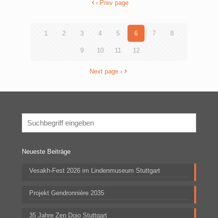
‹ Prev page
1
2
3
4
5
6
7
8
9
10
11
12
Next page ›
Neueste Beiträge
Vesakh-Fest 2026 im Lindenmuseum Stuttgart
Projekt Gendronniére 2035
35 Jahre Zen Dojo Stuttgart